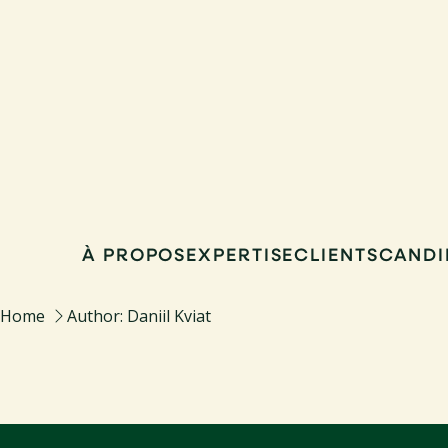
Aller
au
contenu
À PROPOS
EXPERTISE
CLIENTS
CANDI
Home
Author: Daniil Kviat
SEARCH